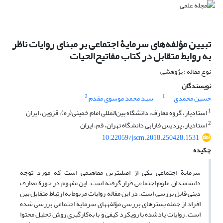
تبیین مؤلفه‌های سرمایۀ اجتماعی بر مبنای روایات ناظر
به روابط متقابل در کتاب مفاتیح‌الحیات
نوع مقاله : پژوهشی
نویسندگان
2
1
حسین محمدی
سید محمد موسوی مقدم
1
استادیار، گروه معارف، دانشگاه بین‌‌المللی امام خمینی(ره)، قزوین، ایران
2
استادیار، پردیس فارابی دانشگاه تهران، قم، ایران
10.22059/jscm.2018.250428.1531
چکیده
سرمایة اجتماعی یکی از اصلی­ترین مفاهیمی است که مورد توجه
دانشمندان علوم اجتماعی قرار گرفته است. این مفهوم در حوزة معارف
دینی قابل بررسی است. در این مقاله روایات مربوط به ارتباط متقابل بین
افراد از جمله بسترهای بررسی مؤلفه­های سرمایة اجتماعی بررسی شده
است. روایات یادشده با رویکرد کیفی و با به‌کارگیری روش تحلیل محتوا