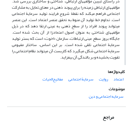
در راستای تبیین مؤلفه­های ارتباطی، شناختی و ساختاری بررسی شد.
مؤلفه­های ارتباطی زمینه را برای پیوند ذهنی در معنای تمایل به مشارکت
اجتماعی فراهم می­کند که نقطة شروع فرایند تولید سرمایة اجتماعی
است. تداوم خط تولید آن منوط به تحقق عنصر اعتماد است. این عنصر
می­تواند پیوند افراد را از سطح ذهنی به عینی ارتقا دهد که در ذیل
مؤلفه­های شناختی به عنوان اصول اعتمادزا از آن بحث شده است.
جایگاه بروز سطح عینی ارتباطات، سازمان «اخوت» است که بستر تولید
سرمایة اجتماعی تلقی شده است. بر این اساس، ساختار مفهومی
سرمایة اجتماعی شکل می­گیرد که کاربست آن می­تواند نظام اجتماعی را
تقویت بخشیده و بر بالندگی آن بیفزاید.
کلیدواژه‌ها
اعتماد
روایت
سرمایة اجتماعی
مفاتیح‌الحیات
موضوعات
سرمایه اجتماعی و دین
مراجع