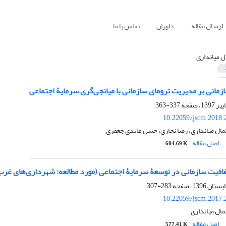
ارسال مقاله
داوران
تماس با ما
ل میانداری
زمانی بر مدیریت ترومای سازمانی با میانجی‌گری سرمایۀ اجتماعی
337-363
10.22059/jscm.2018.
مال میانداری، رضا نجاری، حسن عابدی جعفری
اصل مقاله
604.69 K
یت سازمانی در توسعۀ سرمایۀ اجتماعی (مورد مطالعه: شهرداری‌های غرب
283-307
10.22059/jscm.2017.
مال میانداری
اصل مقاله
577.41 K